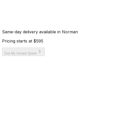
Same-day delivery available in
Norman
Pricing starts at
$595
See My Instant Quote